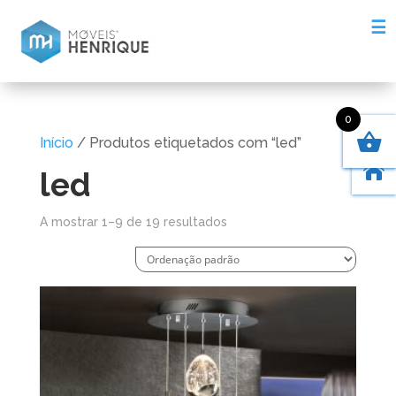
☰
0
Início
/ Produtos etiquetados com “led”

led
A mostrar 1–9 de 19 resultados