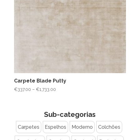
Carpete Blade Putty
Price
€
337.00
–
€
1,733.00
range:
€337.00
through
Sub-categorias
€1,733.00
Carpetes
Espelhos
Moderno
Colchões