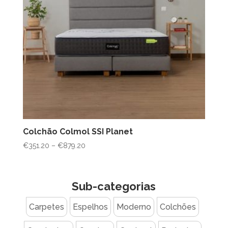
Colchão Colmol SSI Planet
Price
€
351.20
–
€
879.20
range:
€351.20
through
Sub-categorias
€879.20
Carpetes
Espelhos
Moderno
Colchões