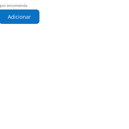
l por encomenda
de
Adicionar
o