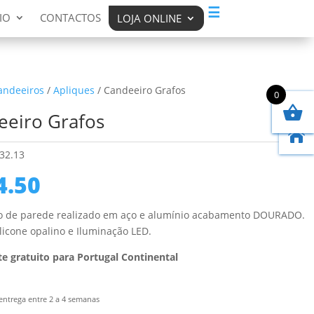
☰
IO
CONTACTOS
LOJA ONLINE
andeeiros
/
Apliques
/ Candeeiro Grafos
0
eeiro Grafos

32.13
4.50
o de parede realizado em aço e alumínio acabamento DOURADO.
ilicone opalino e Iluminação LED.
e gratuito para Portugal Continental
entrega entre 2 a 4 semanas