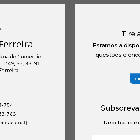
Tire 
Ferreira
Estamos a dispo
questões e enco
Rua do Comercio
 nº 49, 53, 83, 91
Ferreira
F
4-754
Subscreva
63-783
a nacional)
Receba as no