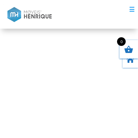
☰
0
