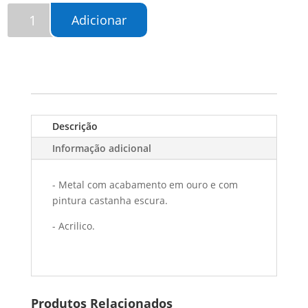
Quantidade
Adicionar
de
Candeeiro
Narisa
Descrição
Informação adicional
- Metal com acabamento em ouro e com
pintura castanha escura.
- Acrilico.
Produtos Relacionados