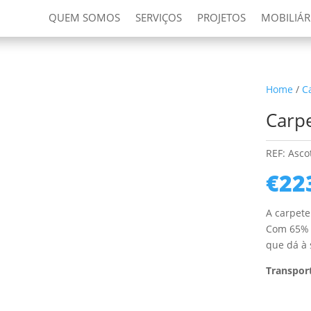
QUEM SOMOS
SERVIÇOS
PROJETOS
MOBILIÁR
Home
/
C
Carp
REF:
Asco
€
22
A carpete
Com 65% d
que dá à 
Transport