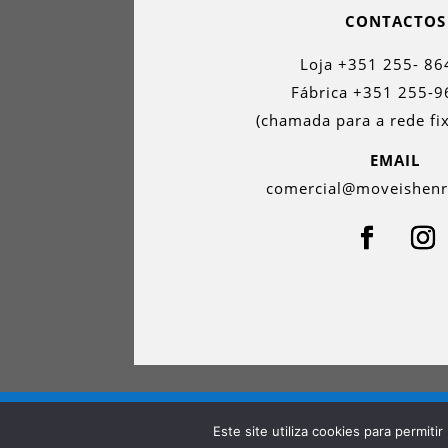
CONTACTOS
Loja +351 255- 86
Fábrica +351 255-9
(chamada para a rede fix
EMAIL
comercial@moveishen
Minha conta
Política de privacidade
Polit
Este site utiliza cookies para permiti
Livro de Reclamações Online