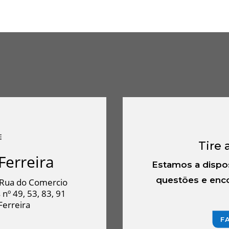
€337.00
€13
through
thr
€1,733.00
€91
Tire 
Ferreira
Estamos a dispo
questões e enco
Rua do Comercio
 nº 49, 53, 83, 91
Ferreira
F