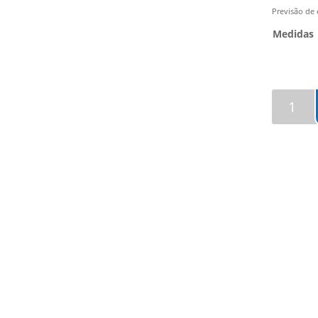
Previsão de 
Medidas
Quantida
de
Carpete
Ascot
Green