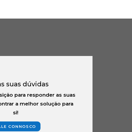
5.00
€223.00
ough
through
4.00
€1,076.00
as suas dúvidas
sição para responder as suas
ntrar a melhor solução para
si!
ALE CONNOSCO