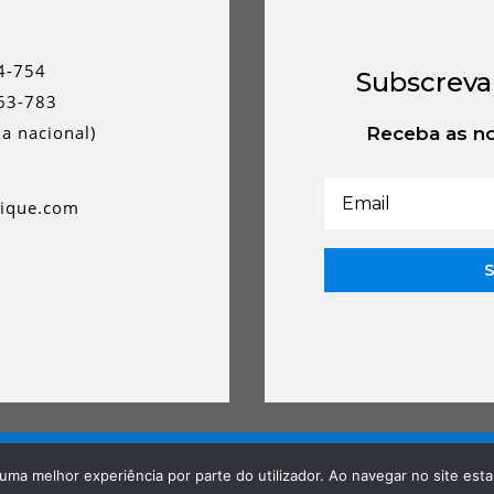
4-754
Subscreva
63-783
a nacional)
Receba as no
rique.com
ica de cookies
Termos e Condições
r uma melhor experiência por parte do utilizador. Ao navegar no site estar