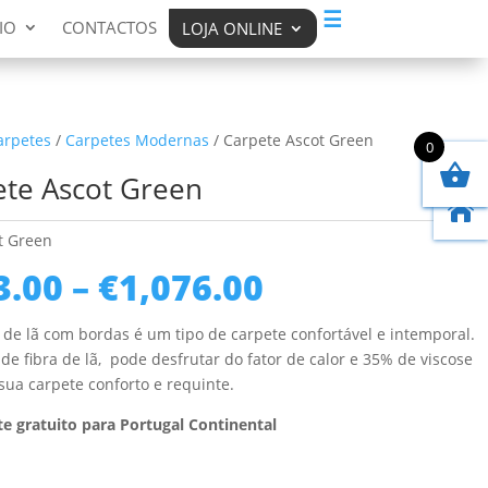
☰
IO
CONTACTOS
LOJA ONLINE
arpetes
/
Carpetes Modernas
/ Carpete Ascot Green
0
ete Ascot Green

t Green
Price
3.00
–
€
1,076.00
range:
€223.00
 de lã com bordas é um tipo de carpete confortável e intemporal.
through
e fibra de lã, pode desfrutar do fator de calor e 35% de viscose
€1,076.00
sua carpete conforto e requinte.
e gratuito para Portugal Continental