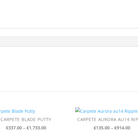
CARPETE BLADE PUTTY
CARPETE AURORA AU14 RI
Price
Pri
€
337.00
–
€
1,733.00
€
135.00
–
€
914.00
range:
ran