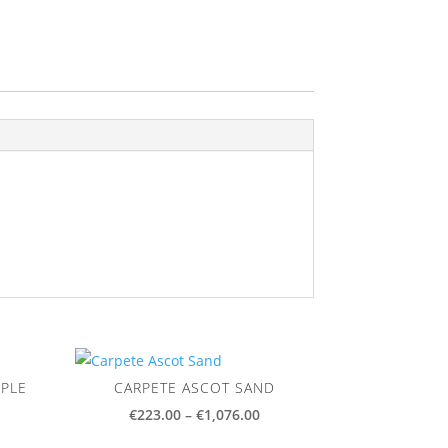
PPLE
CARPETE ASCOT SAND
ce
Price
€
223.00
–
€
1,076.00
ge:
range: