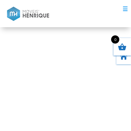
☰
0
