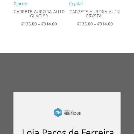
€914.00
CARPETE AURORA AU10
CARPETE AURORA AU12
GLACIER
CRYSTAL
Price
Price
€
135.00
–
€
914.00
€
135.00
–
€
914.00
range:
range:
€135.00
€135.00
through
through
€914.00
€914.00
Loja Paços de Ferreira