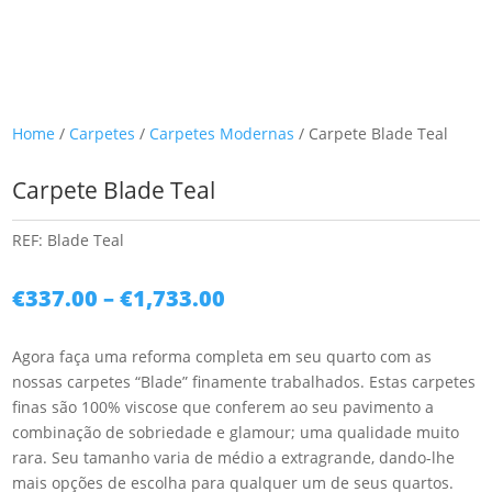
Home
/
Carpetes
/
Carpetes Modernas
/ Carpete Blade Teal
Carpete Blade Teal
REF:
Blade Teal
Price
€
337.00
–
€
1,733.00
range:
€337.00
Agora faça uma reforma completa em seu quarto com as
through
nossas carpetes “Blade” finamente trabalhados. Estas carpetes
€1,733.00
finas são 100% viscose que conferem ao seu pavimento a
combinação de sobriedade e glamour; uma qualidade muito
rara. Seu tamanho varia de médio a extragrande, dando-lhe
mais opções de escolha para qualquer um de seus quartos.