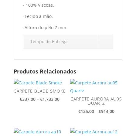
- 100% Viscose.
-Tecido à mão.
-Altura do pêlo:7 mm
Tempo de Entrega
Produtos Relacionados
CARPETE BLADE SMOKE
Price
CARPETE AURORA AU05
€
337.00
–
€
1,733.00
QUARTZ
range:
Price
€
135.00
–
€
914.00
€337.00
range:
through
€135.00
€1,733.00
through