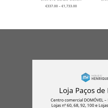
Price
€
337.00
–
€
1,733.00
range:
€337.00
through
€1,733.00
Loja Paços de 
Centro comercial DOMÓVEL – 
Lojas nº 60, 68, 92, 100 e Lojas