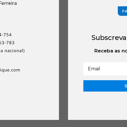
Ferreira
F
4-754
Subscreva
63-783
a nacional)
Receba as no
rique.com