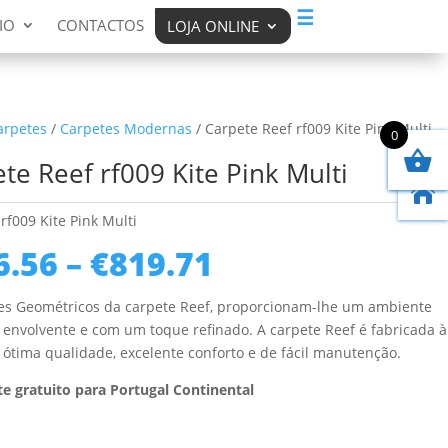
☰
IO
CONTACTOS
LOJA ONLINE
arpetes
/
Carpetes Modernas
/ Carpete Reef rf009 Kite Pink Multi
0
te Reef rf009 Kite Pink Multi

rf009 Kite Pink Multi
Price
6.56
–
€
819.71
range:
€186.56
es Geométricos da carpete Reef, proporcionam-lhe um ambiente
through
envolvente e com um toque refinado. A carpete Reef é fabricada à
€819.71
ótima qualidade, excelente conforto e de fácil manutenção.
e gratuito para Portugal Continental