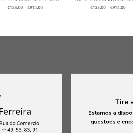
Price
Pri
€
135.00
–
€
914.00
€
135.00
–
€
914.00
range:
ran
€135.00
€13
through
thr
€914.00
€91
Tire 
Ferreira
Estamos a dispo
questões e enco
Rua do Comercio
 nº 49, 53, 83, 91