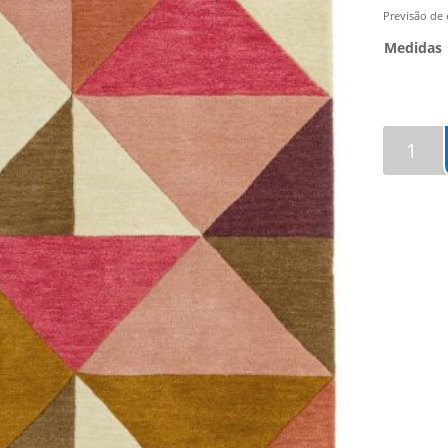
Previsão de 
Medidas
Quantida
de
Carpete
Reef
rf009
Kite
Pink
Multi