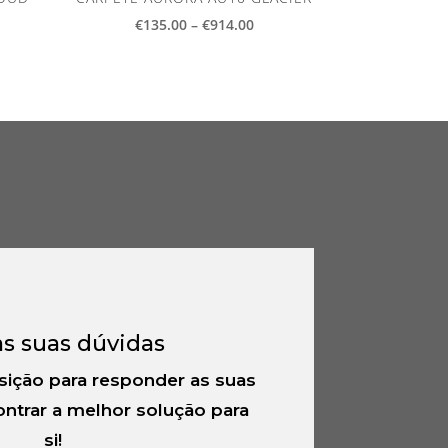
ce
Price
€
135.00
–
€
914.00
ge:
range:
5.00
€135.00
ough
through
4.00
€914.00
as suas dúvidas
sição para responder as suas
ntrar a melhor solução para
si!