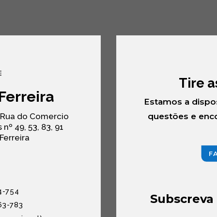
Tire 
Ferreira
Estamos a dispo
questões e enco
 Rua do Comercio
 nº 49, 53, 83, 91
Ferreira
F
S
4-754
Subscreva 
63-783