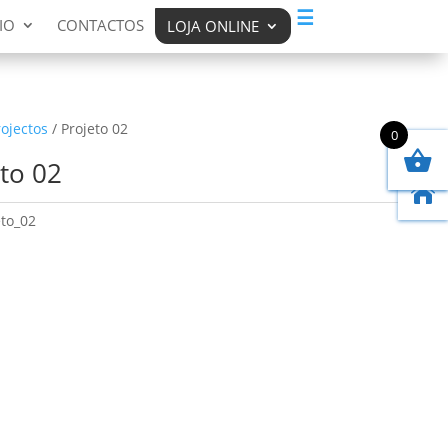
☰
IO
CONTACTOS
LOJA ONLINE
rojectos
/ Projeto 02
0
to 02

eto_02