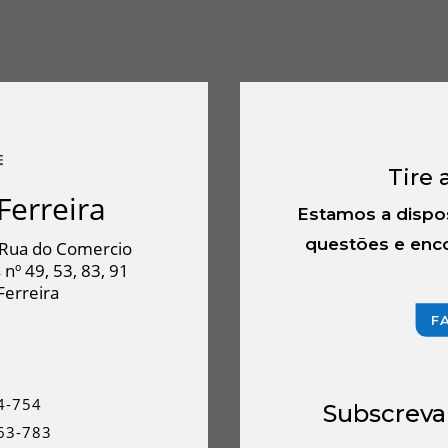
Tire 
Ferreira
Estamos a dispo
questões e enco
Rua do Comercio
 nº 49, 53, 83, 91
Ferreira
F
4-754
Subscreva
63-783