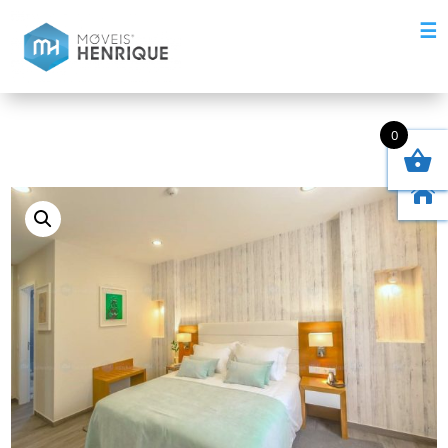
☰
0
