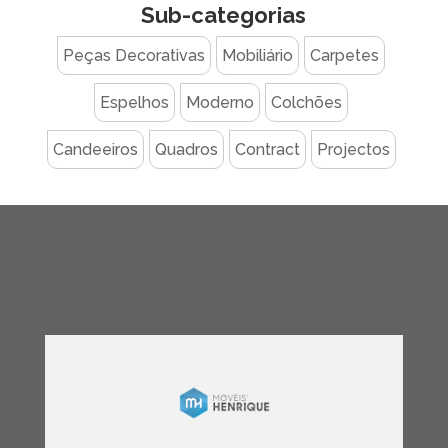
through
Sub-categorias
€914.00
Peças Decorativas
Mobiliário
Carpetes
Espelhos
Moderno
Colchões
Candeeiros
Quadros
Contract
Projectos