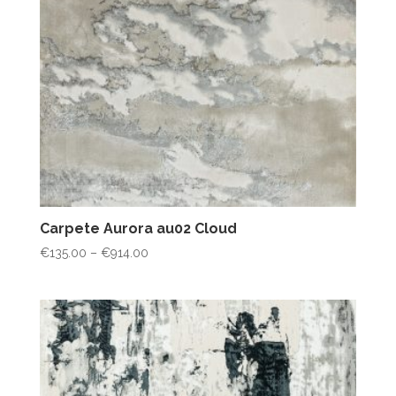
Carpete Aurora au02 Cloud
Price
€
135.00
–
€
914.00
range:
€135.00
through
€914.00