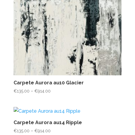
Carpete Aurora au10 Glacier
Price
€
135.00
–
€
914.00
range:
€135.00
through
€914.00
Carpete Aurora au14 Ripple
Price
€
135.00
–
€
914.00