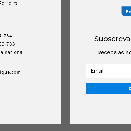
Ferreira
F
4-754
Subscreva
63-783
a nacional)
Receba as no
rique.com