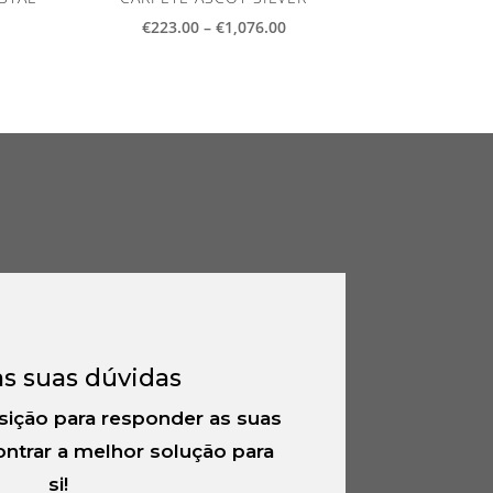
ce
Price
€
223.00
–
€
1,076.00
ge:
range:
5.00
€223.00
ough
through
4.00
€1,076.00
as suas dúvidas
sição para responder as suas
ntrar a melhor solução para
si!