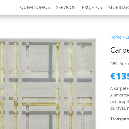
QUEM SOMOS
SERVIÇOS
PROJETOS
MOBILIÁR
Home
/
C
Carpe
REF:
Auro
€
13
A carpete
glamoroso
polipropi
durável, 
Transport