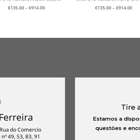
Price
Pri
€
135.00
–
€
914.00
€
135.00
–
€
914.00
range:
ran
€135.00
€13
through
thr
€914.00
€91
Tire 
Ferreira
Estamos a dispo
questões e enco
Rua do Comercio
 nº 49, 53, 83, 91