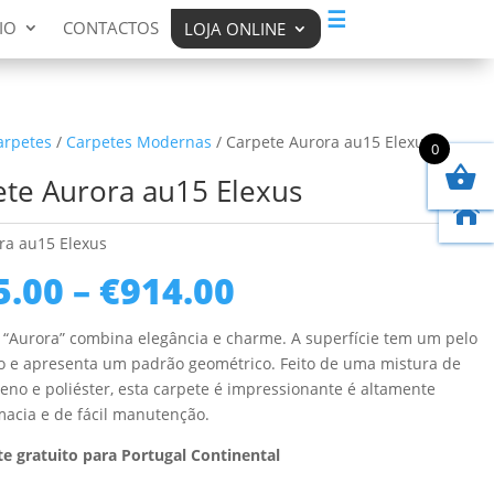
☰
IO
CONTACTOS
LOJA ONLINE
arpetes
/
Carpetes Modernas
/ Carpete Aurora au15 Elexus
0
te Aurora au15 Elexus

ra au15 Elexus
Price
5.00
–
€
914.00
range:
€135.00
 “Aurora” combina elegância e charme. A superfície tem um pelo
through
 e apresenta um padrão geométrico. Feito de uma mistura de
€914.00
leno e poliéster, esta carpete é impressionante é altamente
macia e de fácil manutenção.
e gratuito para Portugal Continental