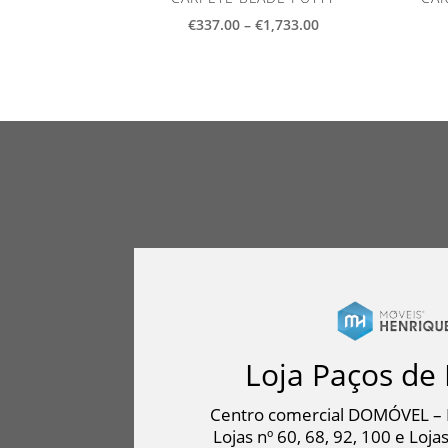
Price
€
337.00
–
€
1,733.00
range:
€337.00
through
€1,733.00
Loja Paços de 
Centro comercial DOMÓVEL – 
Lojas nº 60, 68, 92, 100 e Lojas